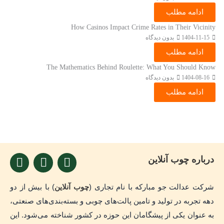
ادامه مطلب
How Casinos Impact Crime Rates in Their Vicinity
1404-11-15
بدون دیدگاه
ادامه مطلب
The Mathematics Behind Roulette: What You Should Know
1404-08-16
بدون دیدگاه
ادامه مطلب
I
W
T
درباره چوب آنلاین
n
h
e
s
a
l
شرکت عدالت جو مبارکه با نام تجاری (
چوب آنلاین
) با بیش از دو
t
t
e
دهه تجربه در تولید و تامین پالت‌های چوبی و بسته‌بندی‌های صنعتی،
a
s
g
به عنوان یکی از پیشگامان این حوزه در کشور شناخته می‌شود. این
g
a
r