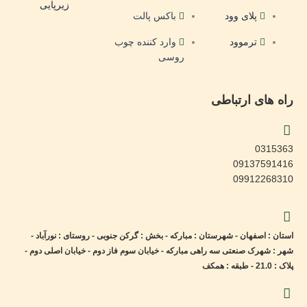
زیرپایی
پلای وود
باکس پالت
ترموود
وارد کننده چوب
روسی
راه های ارتباطی
0315363
09137591416
09912268310
استان : اصفهان - شهرستان : مبارکه - بخش : گرکن جنوبی - روستای : نورآباد -
شهر : شهرک صنعتی سه راهی مبارکه - خیابان سوم فاز دوم - خیابان اصلی دوم -
پلاک : 21.0 - طبقه : همکف