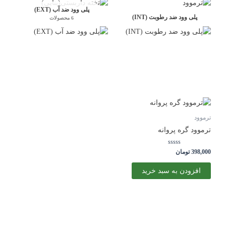
پلی وود ضد آب (EXT)
پلی وود ضد رطوبت (INT)
6 محصولات
ترموود
ترموود گره پروانه
نمره
398,000
تومان
0
از
5
افزودن به سبد خرید