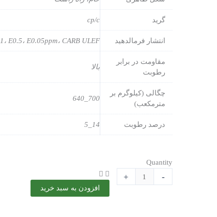
گرید
cp/c
انتشار فرمالدهید
1، E0.5، E0.05ppm، CARB ULEF
مقاومت در برابر
بالا
رطوبت
چگالی (کیلوگرم بر
700_640
مترمکعب)
درصد رطوبت
14_5
پلی
Quantity
وود
+
-
1220*2440*12
افزودن به سبد خرید
میلیمتر
(Sveza