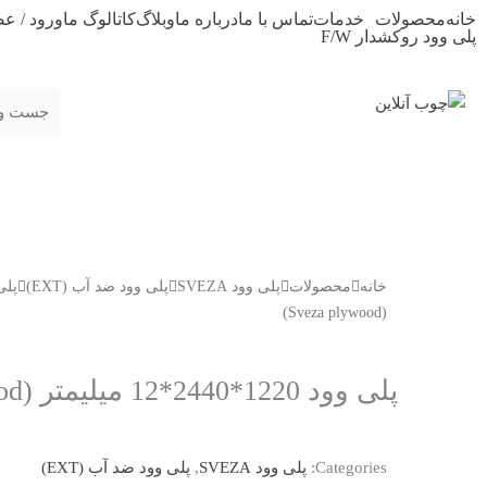
رش
خانه
محصولات
خدمات
تماس با ما
درباره ما
وبلاگ
کاتالوگ ما
ورود / ع
پلی وود روکشدار F/W
ه
حتوا
خانه
محصولات
پلی وود SVEZA
پلی وود ضد آب (EXT)
(Sveza plywood)
پلی وود 1220*2440*12 میلیمتر (Sveza plywood)
Categories:
پلی وود SVEZA
,
پلی وود ضد آب (EXT)