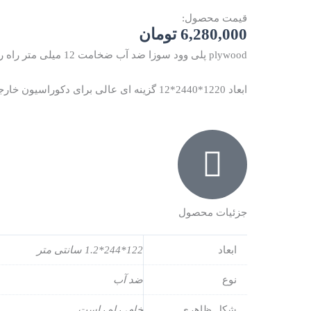
قیمت محصول:
6,280,000
تومان
plywood پلی وود سوزا ضد آب ضخامت 12 میلی متر راه راست
ابعاد 1220*2440*12 گزینه ای عالی برای دکوراسیون خارجی و داخلی
جزئیات محصول
ابعاد
122*244*1.2 سانتی متر
نوع
ضد آب
شکل ظاهری
خام، راه راست