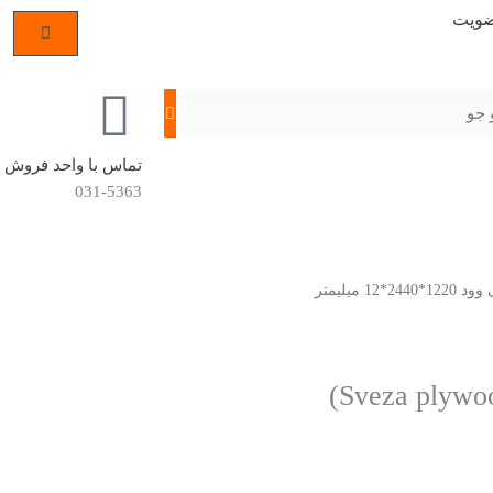
ضویت
تماس با واحد فروش
031-5363
پلی وود 1220*2440*12 میلیمتر