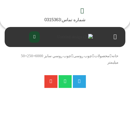
رش
ه
حتوا
شماره تماس:0315363
Flyout
Menu
خانه
محصولات
چوب روسی
چوب روسي سايز 6000×250×50
ميليمتر