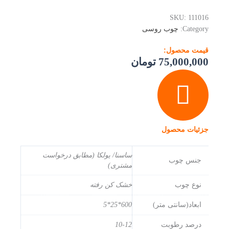
SKU:
111016
Category:
چوب روسی
قیمت محصول:
75,000,000
تومان
جزئیات محصول
ساسنا/ یولکا (مطابق درخواست
جنس چوب
مشتری)
نوع چوب
خشک کن رفته
ابعاد(سانتی متر)
600*25*5
درصد رطوبت
10-12