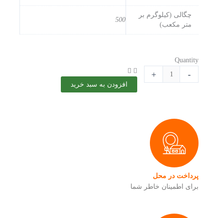
چگالی (کیلوگرم بر
500
متر مکعب)
چوب
Quantity
روسي
+
-
سايز
افزودن به سبد خرید
6000×250×50
ميليمتر
عدد
پرداخت در محل
برای اطمینان خاطر شما