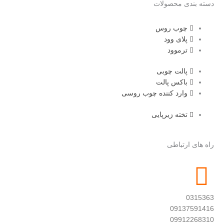
دسته بندی محصولات
چوب روس
پلای وود
ترموود
پالت چوبی
باکس پالت
وارد کننده چوب روسی
تخته زیرپایی
راه های ارتباطی
0315363
09137591416
09912268310