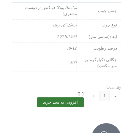
ساسنا/ یولکا (مطابق درخواست
جنس چوب
مشتری)
نوع چوب
خشک کن رفته
ابعاد(سانتی متر)
400*10*2.2
درصد رطوبت
10-12
چگالی (کیلوگرم بر
500
متر مکعب)
چوب
Quantity
روسي
+
-
سايز
افزودن به سبد خرید
4000×100×22
ميليمتر
عدد