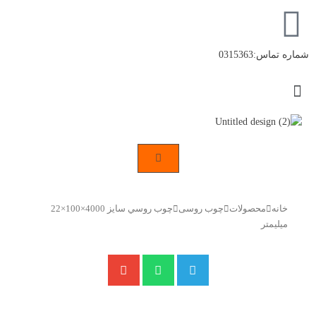
رش
ه
حتوا
شماره تماس:0315363
Flyout
Menu
خانه
محصولات
چوب روسی
چوب روسي سايز 4000×100×22
ميليمتر