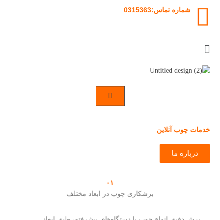
رش
شماره تماس:0315363
ه
حتوا
Flyout
Menu
خدمات چوب آنلاین
درباره ما
۰۱
برشکاری چوب در ابعاد مختلف
برش دقیق انواع چوب با دستگاه‌های پیشرفته، طبق ابعاد