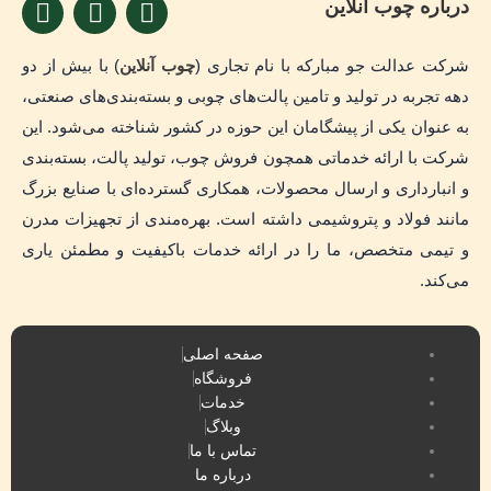
I
W
T
درباره چوب آنلاین
n
h
e
s
a
l
شرکت عدالت جو مبارکه با نام تجاری (
چوب آنلاین
) با بیش از دو
t
t
e
دهه تجربه در تولید و تامین پالت‌های چوبی و بسته‌بندی‌های صنعتی،
a
s
g
به عنوان یکی از پیشگامان این حوزه در کشور شناخته می‌شود. این
g
a
r
r
p
a
شرکت با ارائه خدماتی همچون فروش چوب، تولید پالت، بسته‌بندی
a
p
m
و انبارداری و ارسال محصولات، همکاری گسترده‌ای با صنایع بزرگ
m
مانند فولاد و پتروشیمی داشته است. بهره‌مندی از تجهیزات مدرن
و تیمی متخصص، ما را در ارائه خدمات باکیفیت و مطمئن یاری
می‌کند.
صفحه اصلی
فروشگاه
خدمات
وبلاگ
تماس با ما
درباره ما