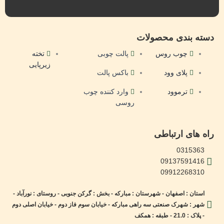
دسته بندی محصولات
چوب روس
پالت چوبی
تخته
زیرپایی
پلای وود
باکس پالت
ترموود
وارد کننده چوب
روسی
راه های ارتباطی
0315363
09137591416
09912268310
استان : اصفهان - شهرستان : مبارکه - بخش : گرکن جنوبی - روستای : نورآباد -
شهر : شهرک صنعتی سه راهی مبارکه - خیابان سوم فاز دوم - خیابان اصلی دوم
- پلاک : 21.0 - طبقه : همکف