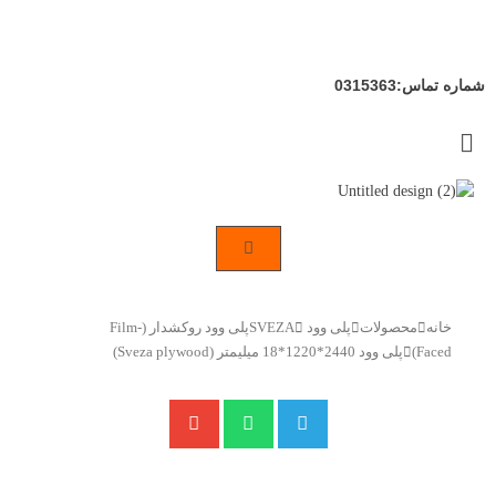
رش
ه
حتوا
شماره تماس:0315363
Flyout
Menu
خانه
محصولات
پلی وود SVEZA
پلی وود روکشدار (Film-
Faced)
پلی وود 2440*1220*18 میلیمتر (Sveza plywood)