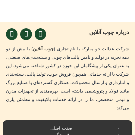
I
W
T
درباره چوب آنلاین
n
h
e
s
a
l
شرکت عدالت جو مبارکه با نام تجاری (
چوب آنلاین
) با بیش از دو
t
t
e
دهه تجربه در تولید و تامین پالت‌های چوبی و بسته‌بندی‌های صنعتی،
a
s
g
به عنوان یکی از پیشگامان این حوزه در کشور شناخته می‌شود. این
g
a
r
r
p
a
شرکت با ارائه خدماتی همچون فروش چوب، تولید پالت، بسته‌بندی
a
p
m
و انبارداری و ارسال محصولات، همکاری گسترده‌ای با صنایع بزرگ
m
مانند فولاد و پتروشیمی داشته است. بهره‌مندی از تجهیزات مدرن
و تیمی متخصص، ما را در ارائه خدمات باکیفیت و مطمئن یاری
می‌کند.
صفحه اصلی
فروشگاه