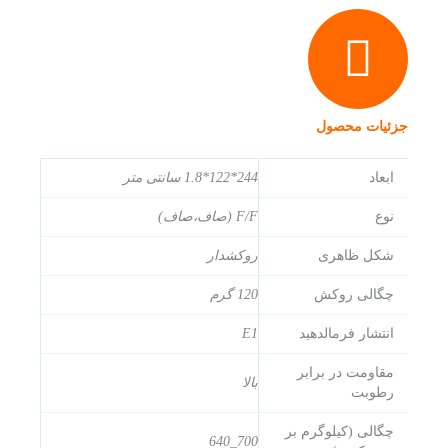
جزئیات محصول
ابعاد
244*122*1.8 سانتی متر
نوع
F/F (صاف،صاف)
شکل ظاهری
روکشدار
چگالی روکش
120 گرم
انتشار فرمالدهید
E1
مقاومت در برابر
بالا
رطوبت
چگالی (کیلوگرم بر
700_640